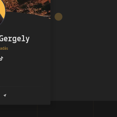
Gergely
adás