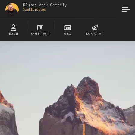
Klukon Vajk Gergely
Szakfordítás
RÓLAM
ÖNÉLETRAJZ
BLOG
KAPCSOLAT