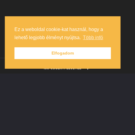
Ez a weboldal cookie-kat használ, hogy a
lehető legjobb élményt nyújtsa.
Több infó
Elfogadom
KAPCSOLATFELVÉTEL
Blog
bejegyzések
Védett: Bőny – 6. o. bekezdés
gyakorlat WORD