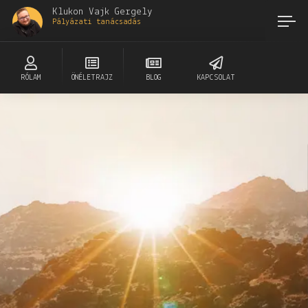
Klukon Vajk Gergely
Pályázati tanácsadás
RÓLAM
ÖNÉLETRAJZ
BLOG
KAPCSOLAT