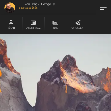
Klukon Vajk Gergely
Szakfordítás
RÓLAM
ÖNÉLETRAJZ
BLOG
KAPCSOLAT