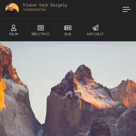
Klukon Vajk Gergely
Szakfordítás
RÓLAM
ÖNÉLETRAJZ
BLOG
KAPCSOLAT